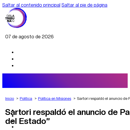
Saltar al contenido principal
Saltar al pie de página
07 de agosto de 2026
Inicio
Política
Política en Misiones
Sartori respaldó el anuncio de 
Sartori respaldó el anuncio de Pa
AGRO
DEPORTES
del Estado”
ECONOMÍA
POLÍTICA