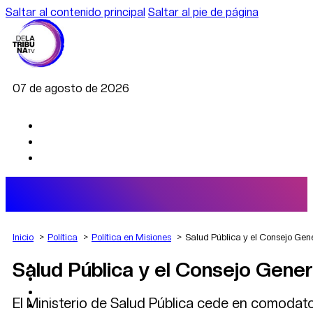
Saltar al contenido principal
Saltar al pie de página
07 de agosto de 2026
Inicio
Política
Política en Misiones
Salud Pública y el Consejo Gen
Salud Pública y el Consejo Gener
AGRO
DEPORTES
ECONOMÍA
El Ministerio de Salud Pública cede en comodato 
POLÍTICA