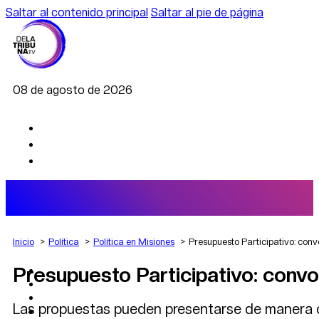
Saltar al contenido principal
Saltar al pie de página
08 de agosto de 2026
Inicio
Política
Política en Misiones
Presupuesto Participativo: conv
Presupuesto Participativo: convo
AGRO
DEPORTES
ECONOMÍA
Las propuestas pueden presentarse de manera on
POLÍTICA