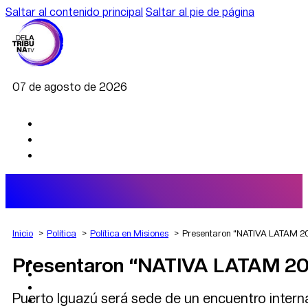
Saltar al contenido principal
Saltar al pie de página
07 de agosto de 2026
Inicio
Política
Política en Misiones
Presentaron “NATIVA LATAM 202
Presentaron “NATIVA LATAM 2026”
AGRO
DEPORTES
ECONOMÍA
Puerto Iguazú será sede de un encuentro interna
POLÍTICA