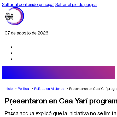
Saltar al contenido principal
Saltar al pie de página
07 de agosto de 2026
Inicio
Política
Política en Misiones
Presentaron en Caa Yarí prog
Presentaron en Caa Yarí progra
AGRO
DEPORTES
ECONOMÍA
Passalacqua explicó que la iniciativa no se limi
POLÍTICA