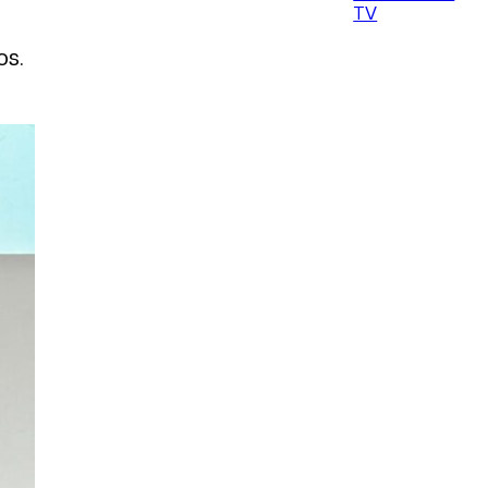
TV
os.