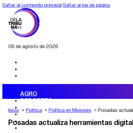
Saltar al contenido principal
Saltar al pie de página
06 de agosto de 2026
AGRO
DEPORTES
ECONOMÍA
Inicio
Política
Política en Misiones
Posadas actualiz
POLÍTICA
CAMBIO CLIMÁTICO
Posadas actualiza herramientas digital
DATA FIRME