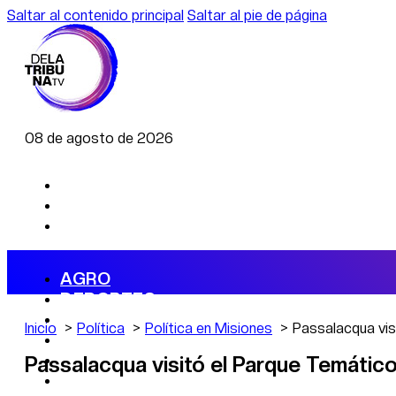
Saltar al contenido principal
Saltar al pie de página
08 de agosto de 2026
AGRO
DEPORTES
ECONOMÍA
Inicio
Política
Política en Misiones
Passalacqua vis
POLÍTICA
CAMBIO CLIMÁTICO
Passalacqua visitó el Parque Temático
DATA FIRME