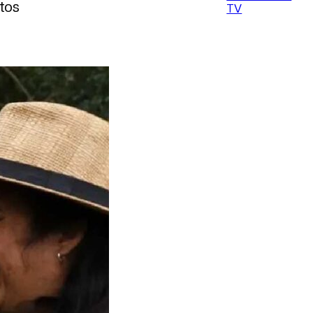
stos
TV