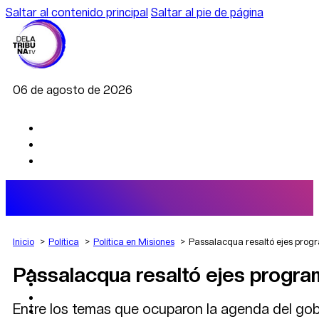
Saltar al contenido principal
Saltar al pie de página
06 de agosto de 2026
Inicio
Política
Política en Misiones
Passalacqua resaltó ejes progra
Passalacqua resaltó ejes programá
AGRO
DEPORTES
ECONOMÍA
Entre los temas que ocuparon la agenda del gob
POLÍTICA