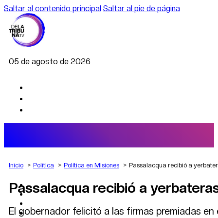
Saltar al contenido principal
Saltar al pie de página
05 de agosto de 2026
Inicio
Política
Política en Misiones
Passalacqua recibió a yerbatera
Passalacqua recibió a yerbateras
AGRO
DEPORTES
ECONOMÍA
El gobernador felicitó a las firmas premiadas en 
POLÍTICA