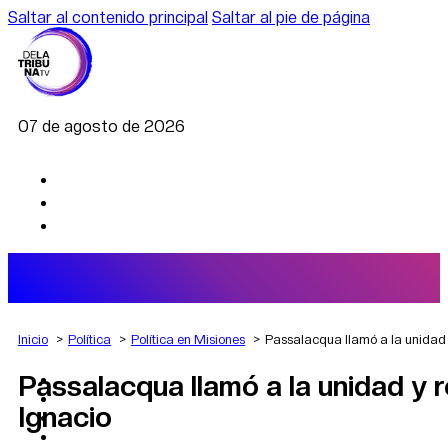
Saltar al contenido principal
Saltar al pie de página
07 de agosto de 2026
Inicio
Política
Política en Misiones
Passalacqua llamó a la unidad 
Passalacqua llamó a la unidad y 
AGRO
DEPORTES
Ignacio
ECONOMÍA
POLÍTICA