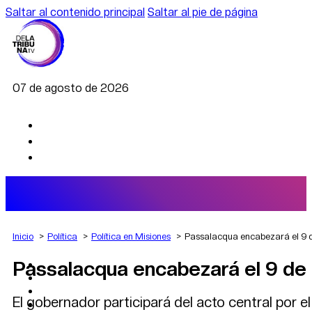
Saltar al contenido principal
Saltar al pie de página
07 de agosto de 2026
Inicio
Política
Política en Misiones
Passalacqua encabezará el 9 d
Passalacqua encabezará el 9 de 
AGRO
DEPORTES
ECONOMÍA
El gobernador participará del acto central por 
POLÍTICA