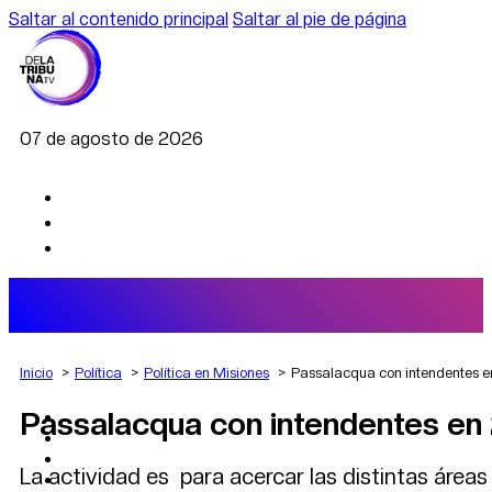
Saltar al contenido principal
Saltar al pie de página
07 de agosto de 2026
Inicio
Política
Política en Misiones
Passalacqua con intendentes 
Passalacqua con intendentes en
AGRO
DEPORTES
ECONOMÍA
La actividad es para acercar las distintas área
POLÍTICA