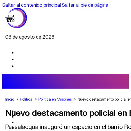
Saltar al contenido principal
Saltar al pie de página
08 de agosto de 2026
Inicio
Política
Política en Misiones
Nuevo destacamento policial e
Nuevo destacamento policial en
AGRO
DEPORTES
ECONOMÍA
Passalacqua inauguró un espacio en el barrio Rou
POLÍTICA