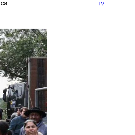
ica
TV