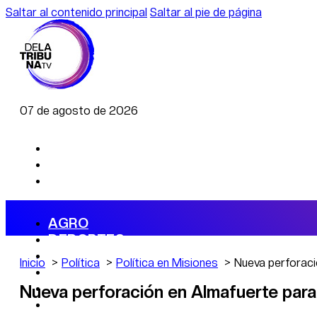
Saltar al contenido principal
Saltar al pie de página
07 de agosto de 2026
AGRO
DEPORTES
ECONOMÍA
Inicio
Política
Política en Misiones
Nueva perforaci
POLÍTICA
CAMBIO CLIMÁTICO
Nueva perforación en Almafuerte para 
DATA FIRME