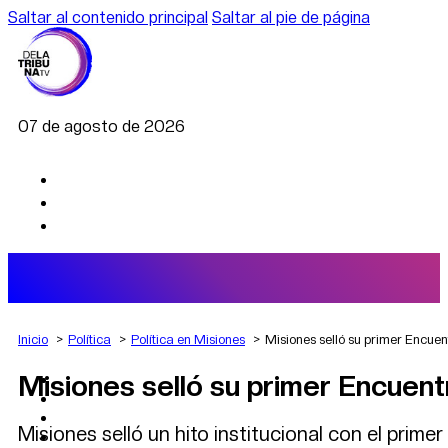
Saltar al contenido principal
Saltar al pie de página
07 de agosto de 2026
Inicio
Política
Política en Misiones
Misiones selló su primer Encuen
Misiones selló su primer Encuent
AGRO
DEPORTES
ECONOMÍA
Misiones selló un hito institucional con el pri
POLÍTICA