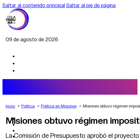
Saltar al contenido principal
Saltar al pie de página
09 de agosto de 2026
Inicio
Política
Política en Misiones
Misiones obtuvo régimen imposi
Misiones obtuvo régimen impositi
AGRO
DEPORTES
ECONOMÍA
La Comisión de Presupuesto aprobó el proyecto 
POLÍTICA