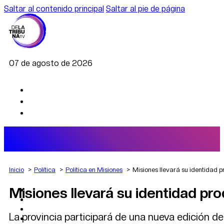
Saltar al contenido principal
Saltar al pie de página
07 de agosto de 2026
Inicio
Política
Política en Misiones
Misiones llevará su identidad 
Misiones llevará su identidad pr
AGRO
DEPORTES
ECONOMÍA
La provincia participará de una nueva edición de
POLÍTICA