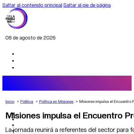
Saltar al contenido principal
Saltar al pie de página
08 de agosto de 2026
Inicio
Política
Política en Misiones
Misiones impulsa el Encuentro 
Misiones impulsa el Encuentro Pr
AGRO
DEPORTES
ECONOMÍA
La jornada reunirá a referentes del sector para fo
POLÍTICA