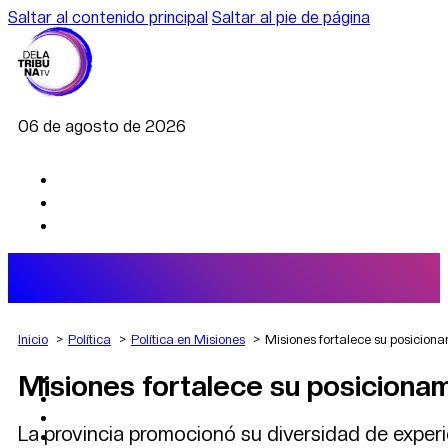
Saltar al contenido principal
Saltar al pie de página
06 de agosto de 2026
Inicio
Política
Política en Misiones
Misiones fortalece su posiciona
Misiones fortalece su posicionam
AGRO
DEPORTES
ECONOMÍA
La provincia promocionó su diversidad de experie
POLÍTICA