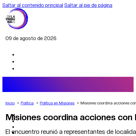
Saltar al contenido principal
Saltar al pie de página
09 de agosto de 2026
Inicio
Política
Política en Misiones
Misiones coordina acciones con 
Misiones coordina acciones con B
AGRO
DEPORTES
ECONOMÍA
El encuentro reunió a representantes de localida
POLÍTICA