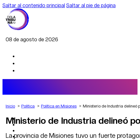
Saltar al contenido principal
Saltar al pie de página
08 de agosto de 2026
Inicio
Política
Política en Misiones
Ministerio de Industria delineó
Ministerio de Industria delineó 
AGRO
DEPORTES
ECONOMÍA
La provincia de Misiones tuvo un fuerte protago
POLÍTICA