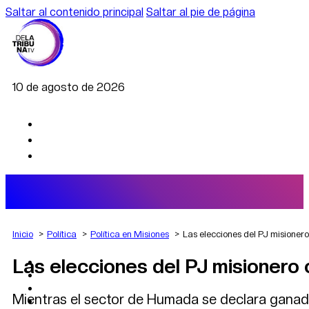
Saltar al contenido principal
Saltar al pie de página
10 de agosto de 2026
Inicio
Política
Política en Misiones
Las elecciones del PJ misionero 
Las elecciones del PJ misionero c
AGRO
DEPORTES
ECONOMÍA
Mientras el sector de Humada se declara ganado
POLÍTICA