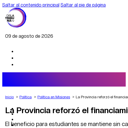
Saltar al contenido principal
Saltar al pie de página
09 de agosto de 2026
Inicio
Política
Política en Misiones
La Provincia reforzó el financi
La Provincia reforzó el financia
AGRO
DEPORTES
ECONOMÍA
El beneficio para estudiantes se mantiene sin c
POLÍTICA