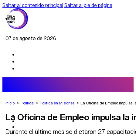
Saltar al contenido principal
Saltar al pie de página
07 de agosto de 2026
Inicio
Política
Política en Misiones
La Oficina de Empleo impulsa la
La Oficina de Empleo impulsa la i
AGRO
DEPORTES
ECONOMÍA
Durante el último mes se dictaron 27 capacitacio
POLÍTICA