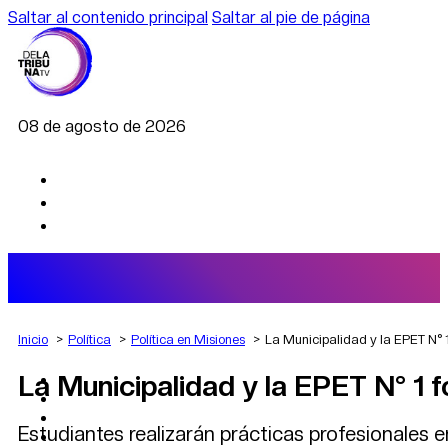
Saltar al contenido principal
Saltar al pie de página
08 de agosto de 2026
Inicio
Política
Política en Misiones
La Municipalidad y la EPET N° 
La Municipalidad y la EPET N° 1 
AGRO
DEPORTES
ECONOMÍA
Estudiantes realizarán prácticas profesionales e
POLÍTICA