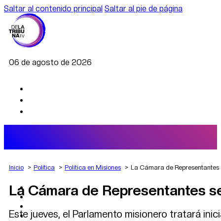
Saltar al contenido principal
Saltar al pie de página
06 de agosto de 2026
Inicio
Política
Política en Misiones
La Cámara de Representantes s
La Cámara de Representantes ses
AGRO
DEPORTES
ECONOMÍA
Este jueves, el Parlamento misionero tratará ini
POLÍTICA