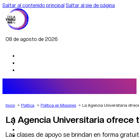
Saltar al contenido principal
Saltar al pie de página
08 de agosto de 2026
Inicio
Política
Política en Misiones
La Agencia Universitaria ofrece
La Agencia Universitaria ofrece 
AGRO
DEPORTES
ECONOMÍA
Las clases de apoyo se brindan en forma gratuita
POLÍTICA