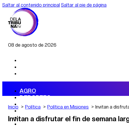
Saltar al contenido principal
Saltar al pie de página
08 de agosto de 2026
AGRO
DEPORTES
ECONOMÍA
Inicio
Política
Política en Misiones
Invitan a disfr
POLÍTICA
CAMBIO CLIMÁTICO
Invitan a disfrutar el fin de semana 
DATA FIRME