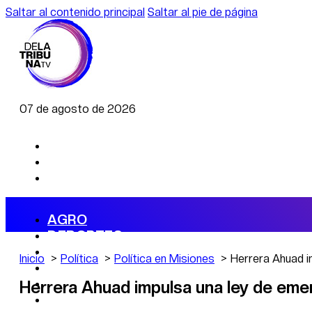
Saltar al contenido principal
Saltar al pie de página
07 de agosto de 2026
AGRO
DEPORTES
ECONOMÍA
Inicio
Política
Política en Misiones
Herrera Ahuad i
POLÍTICA
CAMBIO CLIMÁTICO
Herrera Ahuad impulsa una ley de emer
DATA FIRME