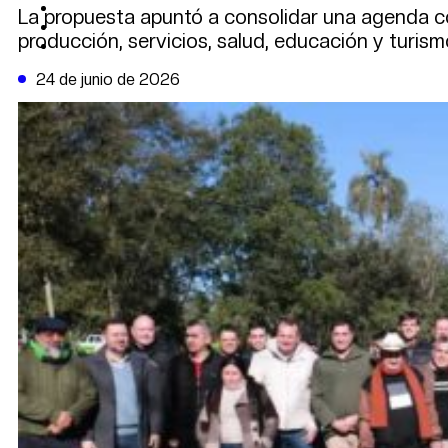
CAMBIO CLIMÁTICO
La propuesta apuntó a consolidar una agenda co
DATA FIRME
producción, servicios, salud, educación y turism
DE LA TRIBUNA TV
24 de junio de 2026