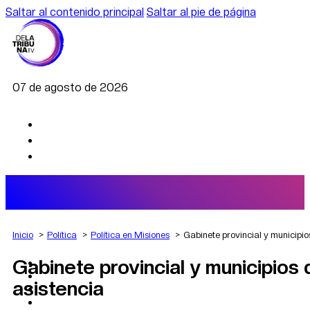
Saltar al contenido principal
Saltar al pie de página
07 de agosto de 2026
Inicio
Política
Política en Misiones
Gabinete provincial y municipios
Gabinete provincial y municipios 
AGRO
DEPORTES
asistencia
ECONOMÍA
POLÍTICA