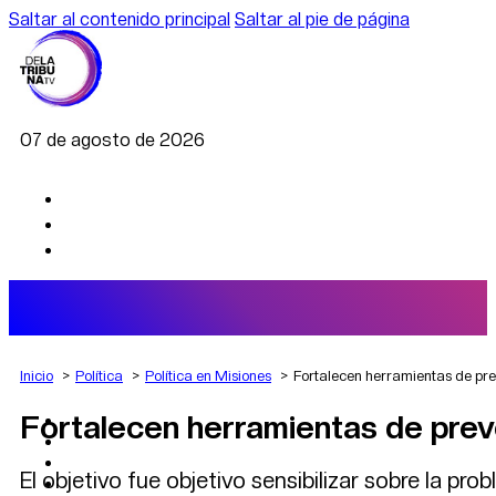
Saltar al contenido principal
Saltar al pie de página
07 de agosto de 2026
Inicio
Política
Política en Misiones
Fortalecen herramientas de pre
Fortalecen herramientas de preve
AGRO
DEPORTES
ECONOMÍA
El objetivo fue objetivo sensibilizar sobre la pr
POLÍTICA