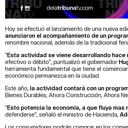
Hoy se efectuó el lanzamiento de una nueva ed
anunciaron el acompañamiento de un program
renombre nacional, además de la tradicional fer
“
Esta actividad se viene desarrollando hac
efectivo o débito”, puntualizó el gobernador
Hug
herramienta fundamental que tiene el comerciant
económico permanezca en la ciudad.
Este año,
la actividad contará con un program
Bienes Durables, Ahora Construcción, Ahora Neu
“
Esto potencia la economía, a que fluya mas 
defenderse”, señaló el ministro de Hacienda,
Ad
Los consumidores podrán comprar en los comerc