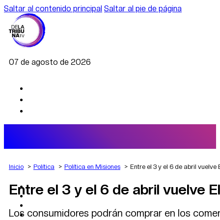
Saltar al contenido principal
Saltar al pie de página
07 de agosto de 2026
Inicio
Política
Política en Misiones
Entre el 3 y el 6 de abril vuelv
Entre el 3 y el 6 de abril vuelve
AGRO
DEPORTES
ECONOMÍA
Los consumidores podrán comprar en los comerci
POLÍTICA