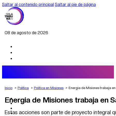
Saltar al contenido principal
Saltar al pie de página
08 de agosto de 2026
Inicio
Política
Política en Misiones
Energia de Misiones trabaja en 
Energia de Misiones trabaja en Sa
AGRO
DEPORTES
ECONOMÍA
Estas acciones son parte de proyecto integral qu
POLÍTICA