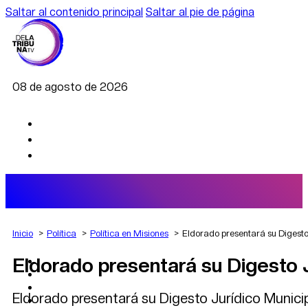
Saltar al contenido principal
Saltar al pie de página
08 de agosto de 2026
Inicio
Política
Política en Misiones
Eldorado presentará su Digesto
Eldorado presentará su Digesto J
AGRO
DEPORTES
ECONOMÍA
Eldorado presentará su Digesto Jurídico Municip
POLÍTICA