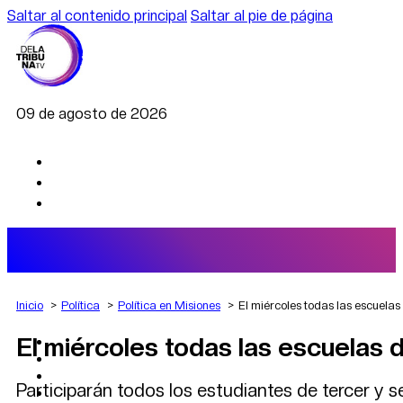
Saltar al contenido principal
Saltar al pie de página
09 de agosto de 2026
Inicio
Política
Política en Misiones
El miércoles todas las escuela
El miércoles todas las escuelas 
AGRO
DEPORTES
ECONOMÍA
Participarán todos los estudiantes de tercer y s
POLÍTICA