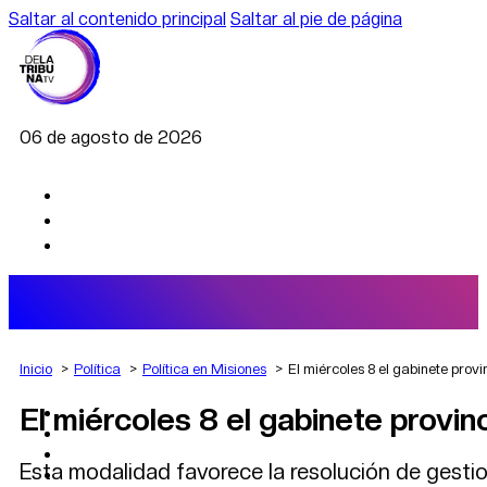
Saltar al contenido principal
Saltar al pie de página
06 de agosto de 2026
Inicio
Política
Política en Misiones
El miércoles 8 el gabinete provi
El miércoles 8 el gabinete provin
AGRO
DEPORTES
ECONOMÍA
Esta modalidad favorece la resolución de gesti
POLÍTICA