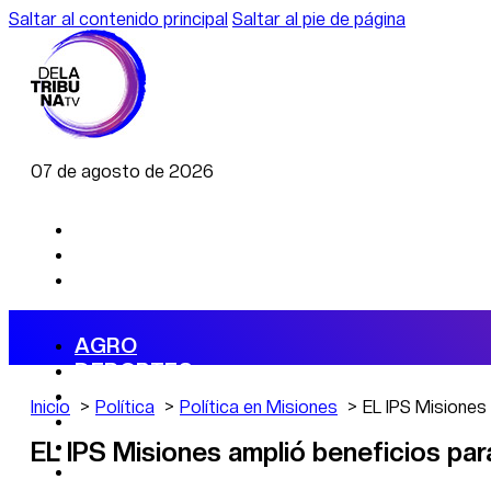
Saltar al contenido principal
Saltar al pie de página
07 de agosto de 2026
AGRO
DEPORTES
ECONOMÍA
Inicio
Política
Política en Misiones
EL IPS Misiones 
POLÍTICA
CAMBIO CLIMÁTICO
EL IPS Misiones amplió beneficios par
DATA FIRME