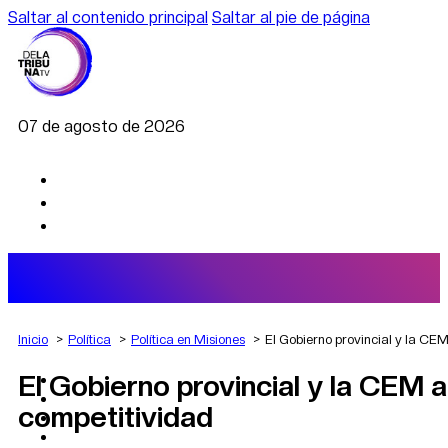
Saltar al contenido principal
Saltar al pie de página
07 de agosto de 2026
Inicio
Política
Política en Misiones
El Gobierno provincial y la CE
El Gobierno provincial y la CEM 
AGRO
DEPORTES
competitividad
ECONOMÍA
POLÍTICA