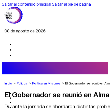
Saltar al contenido principal
Saltar al pie de página
08 de agosto de 2026
Inicio
Política
Política en Misiones
El Gobernador se reunió en Alma
El Gobernador se reunió en Almaf
AGRO
DEPORTES
ECONOMÍA
Durante la jornada se abordaron distintas probl
POLÍTICA