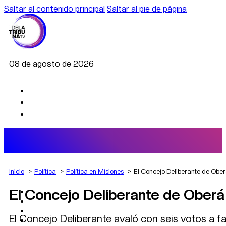
Saltar al contenido principal
Saltar al pie de página
08 de agosto de 2026
Inicio
Política
Política en Misiones
El Concejo Deliberante de Obe
El Concejo Deliberante de Oberá
AGRO
DEPORTES
ECONOMÍA
El Concejo Deliberante avaló con seis votos a fa
POLÍTICA