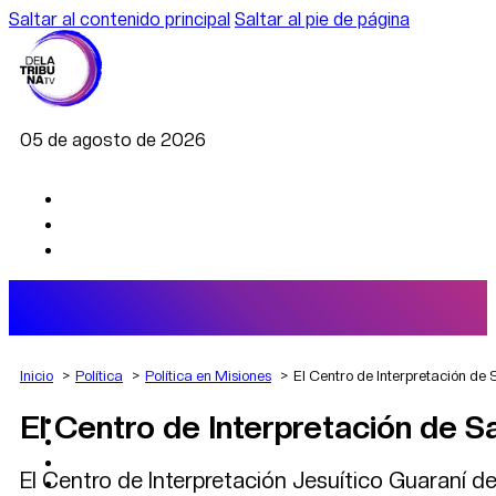
Saltar al contenido principal
Saltar al pie de página
05 de agosto de 2026
Inicio
Política
Política en Misiones
El Centro de Interpretación de
El Centro de Interpretación de S
AGRO
DEPORTES
ECONOMÍA
El Centro de Interpretación Jesuítico Guaraní d
POLÍTICA