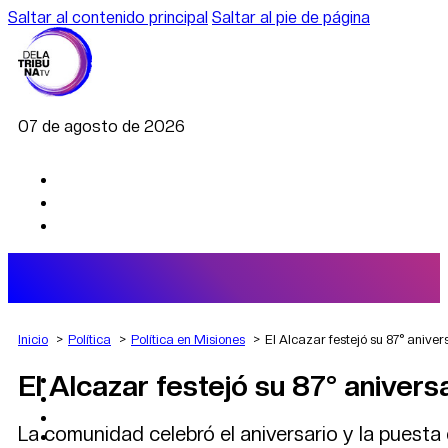
Saltar al contenido principal
Saltar al pie de página
07 de agosto de 2026
Inicio
Política
Política en Misiones
El Alcazar festejó su 87° anive
El Alcazar festejó su 87° aniver
AGRO
DEPORTES
ECONOMÍA
La comunidad celebró el aniversario y la pues
POLÍTICA