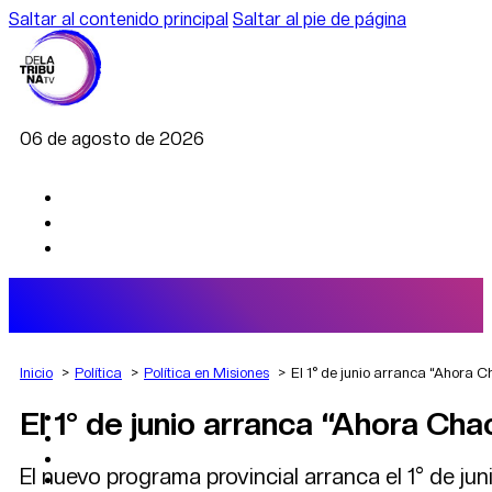
Saltar al contenido principal
Saltar al pie de página
06 de agosto de 2026
Inicio
Política
Política en Misiones
El 1° de junio arranca “Ahora C
El 1° de junio arranca “Ahora Ch
AGRO
DEPORTES
ECONOMÍA
El nuevo programa provincial arranca el 1° de j
POLÍTICA