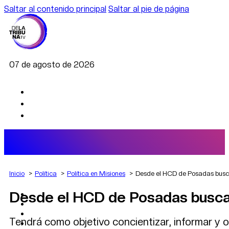
Saltar al contenido principal
Saltar al pie de página
07 de agosto de 2026
Inicio
Política
Política en Misiones
Desde el HCD de Posadas busca
Desde el HCD de Posadas buscan
AGRO
DEPORTES
ECONOMÍA
Tendrá como objetivo concientizar, informar y o
POLÍTICA