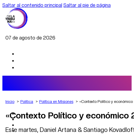
Saltar al contenido principal
Saltar al pie de página
07 de agosto de 2026
Inicio
Política
Política en Misiones
«Contexto Político y económic
«Contexto Político y económico
AGRO
DEPORTES
ECONOMÍA
Este martes, Daniel Artana & Santiago Kovadloff 
POLÍTICA