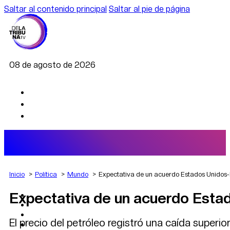
Saltar al contenido principal
Saltar al pie de página
08 de agosto de 2026
Inicio
Política
Mundo
Expectativa de un acuerdo Estados Unidos-Ir
Expectativa de un acuerdo Estado
AGRO
DEPORTES
ECONOMÍA
El precio del petróleo registró una caída superi
POLÍTICA