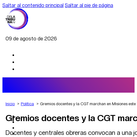
Saltar al contenido principal
Saltar al pie de página
09 de agosto de 2026
Inicio
Política
Gremios docentes y la CGT marchan en Misiones este
Gremios docentes y la CGT marc
AGRO
DEPORTES
ECONOMÍA
Docentes y centrales obreras convocan a una j
POLÍTICA