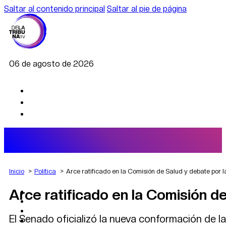
Saltar al contenido principal
Saltar al pie de página
06 de agosto de 2026
Inicio
Política
Arce ratificado en la Comisión de Salud y debate por 
Arce ratificado en la Comisión d
AGRO
DEPORTES
ECONOMÍA
El Senado oficializó la nueva conformación de l
POLÍTICA