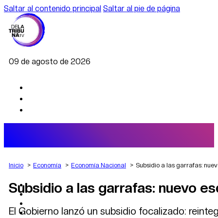
Saltar al contenido principal
Saltar al pie de página
09 de agosto de 2026
Inicio
Economía
Economía Nacional
Subsidio a las garrafas: nu
Subsidio a las garrafas: nuevo e
AGRO
DEPORTES
ECONOMÍA
El Gobierno lanzó un subsidio focalizado: reinte
POLÍTICA